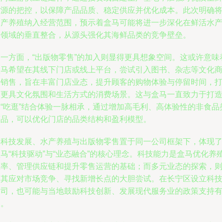
货源的把控，以保障产品品质、稳定供应并优化成本。此次明确
水产养殖纳入经营范围，预示着盒马可能将进一步深化在鲜活水
品领域的垂直整合，从源头强化其海鲜品类的竞争壁垒。
另一方面，“出版物零售”的加入则显得更具想象空间。这或许意味
盒马希望在其线下门店或线上平台，尝试引入图书、杂志等文化
品销售，旨在丰富门店业态，提升顾客的购物体验与停留时间，
造更具文化氛围和生活方式的消费场景。这与盒马一直致力于打
的“吃逛”结合体验一脉相承，通过增加高毛利、高体验性的非食品
商品，可以优化门店的品类结构和盈利模型。
将科技发展、水产养殖与出版物零售置于同一公司框架下，体现
马“科技驱动”与“业态融合”的核心理念。科技能力是盒马优化养
效率、管理供应链和提升零售运营的基础；而多元业态的探索，
是其应对市场竞争、寻找新增长点的大胆尝试。在长宁区设立科
公司，也可能与当地鼓励科技创新、发展现代服务业的政策支持
关。