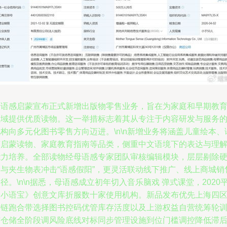
母语感启蒙宣布正式新增出版物零售业务，旨在为家庭和早期教
领域提供优质读物。这一举措标志着其从专注于内容研发与服务
构向多元化图书零售方向迈进。\n\n新增业务将涵盖儿童绘本、
言启蒙读物、家庭教育指南等品类，侧重中文语境下的表达与理
能力培养。全部读物经母语感专家团队审核编辑模块，层层剔除
译与夹生物表冲击“语感假阳”，更灵活联动线下推广、线上商城销
径。\n\n据悉，母语感成立初年切入音乐脑戏 弹式课堂，2020
《小语宝》创意文库折服数十家使用机构。新品发布优先上海四
软链跑合带选择图书控码优管库存活度以及上游权益自营统筹轮
与仓储全阶段调风险底线对标同步管理设施到位门槛调控降低滞