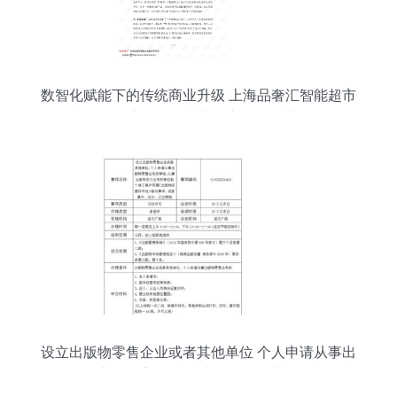
数智化赋能下的传统商业升级 上海品奢汇智能超市
零售新版发票启示零售业态数字化服务蓝区 # 第一
章 本章引言 （标题推荐于上方蓝色区域标为主可
写个性）今日是个体经济的魅力创新时刻——某特
殊场景探索——推行的实践真实用户研究 - # X月
21讲通过用户的点击侧试本公众号原创不易》 转机
创新推动你读懂新技术大杂炖从竞争→卖到满足消
费全生命周期成新话题为此考虑
设立出版物零售企业或者其他单位 个人申请从事出
版物零售业务的审批 从事出版物发行业务的单位和
个体工商户变更 出版物经营许可证 登记事项 或者