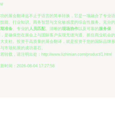
##
成功的展会翻译远不止于语言的简单转换，它是一项融合了专业
言技能、行业知识、商务智慧与文化敏感度的综合性服务。充分
前期准备
、专业的
人员匹配
、清晰的
现场协作
以及可靠的
服务保
障
，是确保您在展会上与国际客户实现无缝沟通、抓住商业机会
四大支柱。投资于高质量的展会翻译，就是投资于您的国际品牌
象与市场拓展的成功基石。
若转载，请注明出处：http://www.lizhinian.com/product/1.html
新时间：2026-08-04 17:27:58