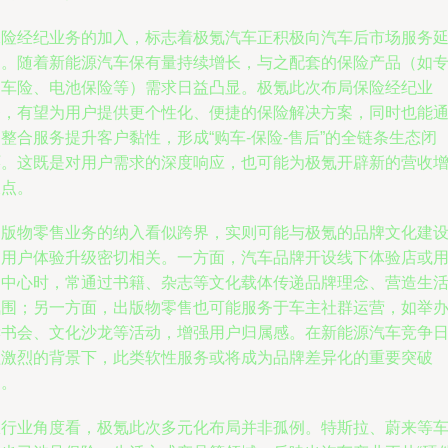
保险经纪业务的加入，标志着极氪汽车正积极向汽车后市场服务
伸。随着新能源汽车保有量持续增长，与之配套的保险产品（如
属车险、电池保险等）需求日益凸显。极氪此次布局保险经纪业
务，有望为用户提供更个性化、便捷的保险解决方案，同时也能
整合服务提升客户黏性，形成“购车-保险-售后”的全链条生态闭
环。这既是对用户需求的深度响应，也可能为极氪开辟新的营收
长点。
出版物零售业务的纳入看似跨界，实则可能与极氪的品牌文化建
和用户体验升级密切相关。一方面，汽车品牌开设线下体验店或
户中心时，常通过书籍、杂志等文化载体传递品牌理念、营造生
氛围；另一方面，出版物零售也可能服务于车主社群运营，如举
读书会、文化沙龙等活动，增强用户归属感。在新能源汽车竞争
益激烈的背景下，此类软性服务或将成为品牌差异化的重要突破
口。
从行业角度看，极氪此次多元化布局并非孤例。特斯拉、蔚来等