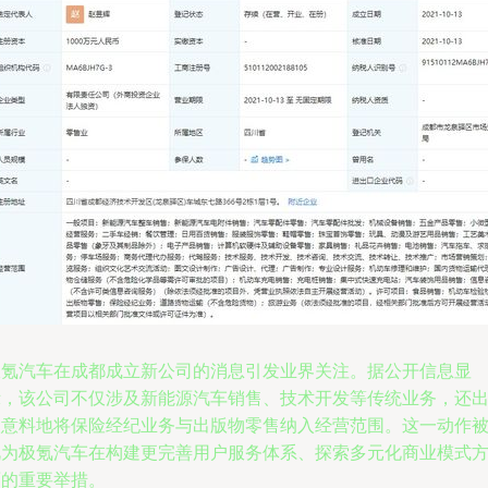
极氪汽车在成都成立新公司的消息引发业界关注。据公开信息显
示，该公司不仅涉及新能源汽车销售、技术开发等传统业务，还
人意料地将保险经纪业务与出版物零售纳入经营范围。这一动作
视为极氪汽车在构建更完善用户服务体系、探索多元化商业模式
面的重要举措。