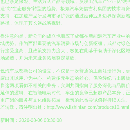
企也已涉足保险、生活方式产品等领域，反映出汽车产业正从“硬
造”向“生态服务”转型的趋势。极氪汽车凭借吉利集团的技术与资
源支持，在加速产品研发与市场扩张的通过延伸业务边界探索新
长路径，体现了其长远战略视野。
值得注意的是，新公司的成立也顺应了成都在新能源汽车产业中
区域优势。作为西部重要的汽车消费市场与创新枢纽，成都对绿
出行接受度高，且政策支持力度大，极氪在此落子有助于深化区
市场渗透，并为未来业务拓展奠定基础。
极氪汽车成都新公司的设立，不仅是一次普通的工商注册行为，
透露出其以用户为中心、构建多元生态的雄心。保险经纪与出版
零售这两项看似不相关的业务，实则共同指向了服务深化与品牌
值延伸的逻辑。在智能电动时代，车企的竞争已超越产品本身，
向更广阔的服务与文化维度拓展，极氪的此番尝试值得持续关注
若转载，请注明出处：http://www.lizhinian.com/product/10.html
新时间：2026-08-06 03:30:08