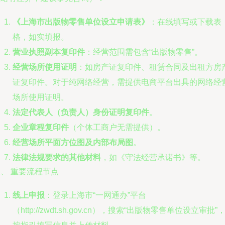
《上海市出版物零售单位设立申请表》
：在线填写或下载表
格，如实填报。
营业执照副本复印件
：经营范围需包含“出版物零售”。
经营场所使用证明
：如房产证复印件、租赁合同及出租方房
证复印件。对于纯网络经营，需提供电商平台出具的网络经
场所使用证明。
法定代表人（负责人）身份证明复印件
。
企业章程复印件
（个体工商户无需提供）。
经营场所平面方位图及内部布局图
。
法律法规要求的其他材料
，如《守法经营承诺书》等。
、 重要流程节点
线上申报
：登录上海市“一网通办”平台
（http://zwdt.sh.gov.cn），搜索“出版物零售单位设立审批”