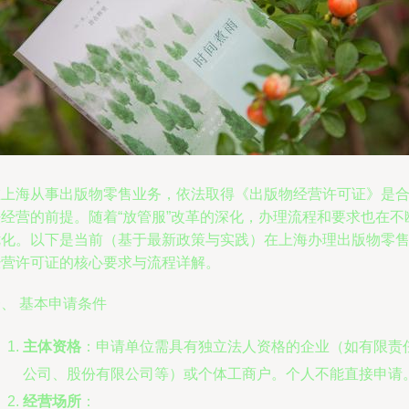
在上海从事出版物零售业务，依法取得《出版物经营许可证》是
法经营的前提。随着“放管服”改革的深化，办理流程和要求也在不
优化。以下是当前（基于最新政策与实践）在上海办理出版物零
经营许可证的核心要求与流程详解。
、 基本申请条件
主体资格
：申请单位需具有独立法人资格的企业（如有限责
公司、股份有限公司等）或个体工商户。个人不能直接申请
经营场所
：